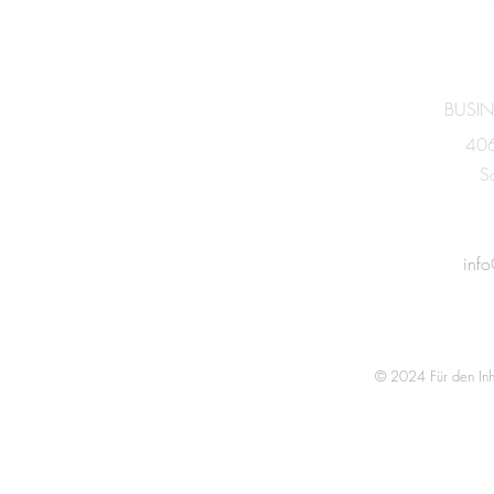
BUSIN
406
S
+4
inf
© 2024 Für den Inha